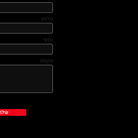
טלפון
סניף
טקסט
שלח