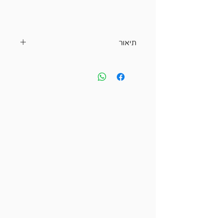
תיאור
    חולצה ארוכה פוצ'יוולי:
–  בד נעים ונושם, צמוד ונוח על הגוף. 
–  מתאים לספורט ואימונים.
–  מתאים גם בחורף (מפני הקור) 
ולקיץ (מפני הקרינה)
    סוג בד:   100% פוליאסטר.