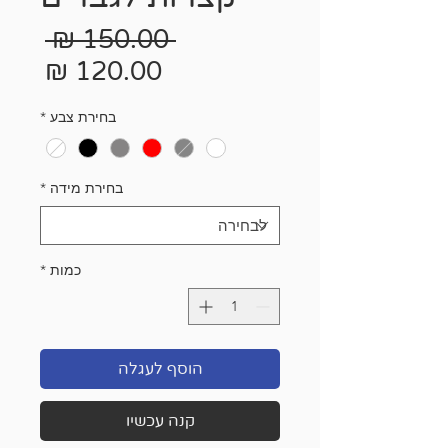
מחיר
 ‏150.00 ‏₪ 
רגיל
מחיר
מבצ
בחירת צבע
*
בחירת מידה
*
כמות
*
הוסף לעגלה
קנה עכשיו