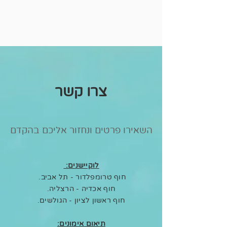
צרו קשר
השאירו פרטים ונחזור אליכם בהקדם
לוקיישנים:
חוף טרומפלדור - תל אביב.
חוף אכדיה - הרצליה.
חוף ראשון לציון - הגולשים.
תיאום אימונים: