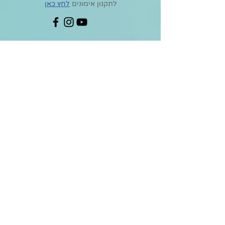
לתקנון אימונים
לחץ כאן
שם מלא
אימייל
טלפון
סניף