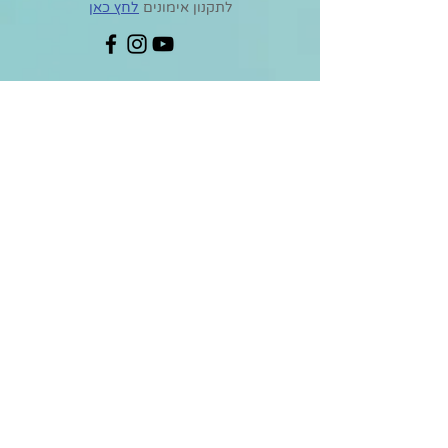
לתקנון אימונים
לחץ כאן
שם מלא
אימייל
טלפון
סניף